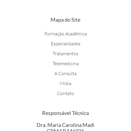
s
t
a
g
r
Mapa do Site
a
m
Formação Acadêmica
Especialidades
Tratamentos
Telemedicina
A Consulta
Mídia
Contato
Responsável Técnica
Dra. Maria Carolina Madi
CRM SP 146026