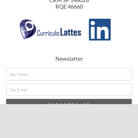
RQE 46660
Newslatter
Nome
E-
mail
CADASTRA-SE
© Copyright 2026 – Dra. Maria Carolina Madi | Todos os
direitos reservados | Desenvolvido por
Plena Solução