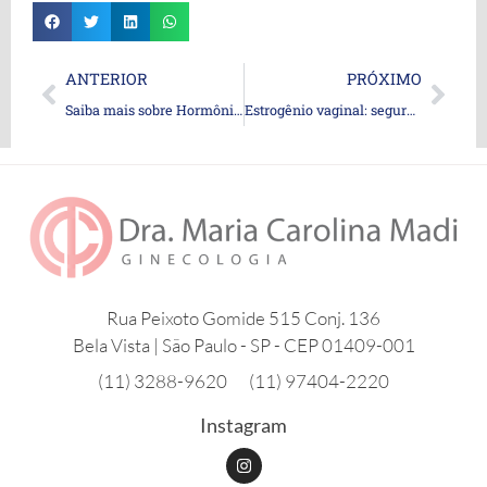
Prev
Nex
ANTERIOR
PRÓXIMO
Saiba mais sobre Hormônio antimülleriano e seu papel na Fertilidade Feminina
Estrogênio vaginal: segurança e benefícios no climatério e na menopausa
Rua Peixoto Gomide 515 Conj. 136
Bela Vista | São Paulo - SP - CEP 01409-001
(11) 3288-9620
(11) 97404-2220
Instagram
I
n