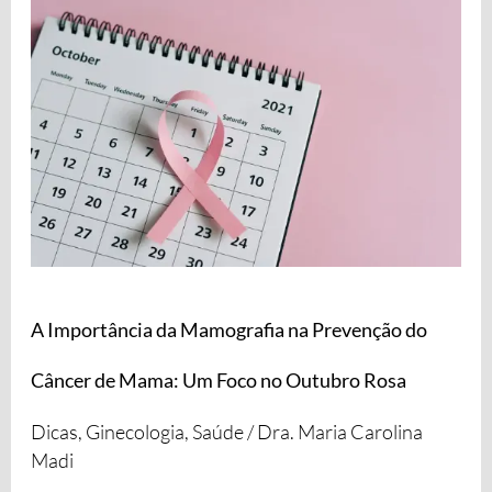
da
Mamografia
na
Prevenção
do
Câncer
de
Mama:
Um
Foco
A Importância da Mamografia na Prevenção do
no
Câncer de Mama: Um Foco no Outubro Rosa
Outubro
Rosa
Dicas
,
Ginecologia
,
Saúde
/
Dra. Maria Carolina
Madi