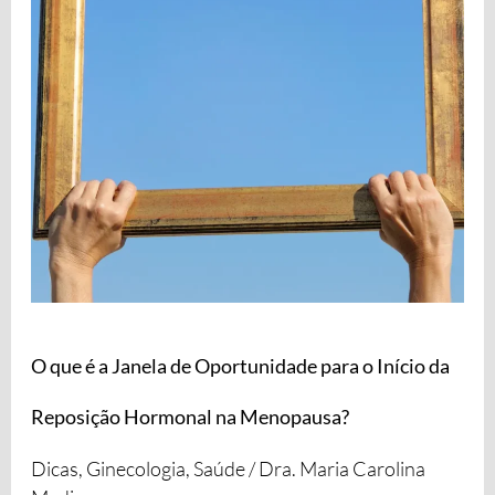
Janela
de
Oportunidade
para
o
Início
da
Reposição
Hormonal
na
Menopausa?
O que é a Janela de Oportunidade para o Início da
Reposição Hormonal na Menopausa?
Dicas
,
Ginecologia
,
Saúde
/
Dra. Maria Carolina