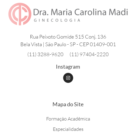
Rua Peixoto Gomide 515 Conj. 136
Bela Vista | São Paulo - SP - CEP 01409-001
(11) 3288-9620
(11) 97404-2220
Instagram
I
n
s
t
a
g
r
Mapa do Site
a
m
Formação Acadêmica
Especialidades