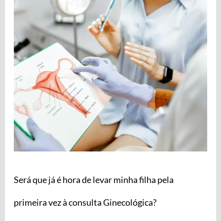
é
hora
de
levar
minha
filha
pela
primeira
vez
à
consulta
Ginecológica?
Será que já é hora de levar minha filha pela
primeira vez à consulta Ginecológica?