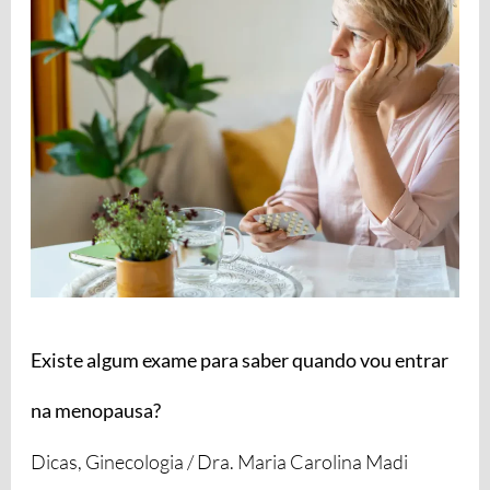
exame
para
saber
quando
vou
entrar
na
menopausa?
Existe algum exame para saber quando vou entrar
na menopausa?
Dicas
,
Ginecologia
/
Dra. Maria Carolina Madi