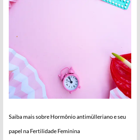
Hormônio
antimülleriano
e
seu
papel
na
Fertilidade
Feminina
Saiba mais sobre Hormônio antimülleriano e seu
papel na Fertilidade Feminina