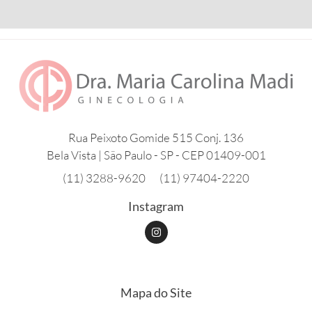
Rua Peixoto Gomide 515 Conj. 136
Bela Vista | São Paulo - SP - CEP 01409-001
(11) 3288-9620
(11) 97404-2220
Instagram
I
n
s
t
a
g
r
Mapa do Site
a
m