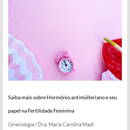
antimülleriano
e
seu
papel
na
Fertilidade
Feminina
Saiba mais sobre Hormônio antimülleriano e seu
papel na Fertilidade Feminina
Ginecologia
/
Dra. Maria Carolina Madi