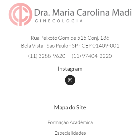
Rua Peixoto Gomide 515 Conj. 136
Bela Vista | São Paulo - SP - CEP 01409-001
(11) 3288-9620
(11) 97404-2220
Instagram
I
n
s
t
a
g
r
Mapa do Site
a
m
Formação Acadêmica
Especialidades