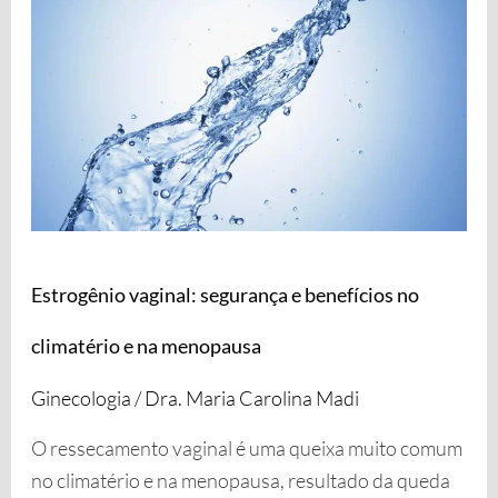
e
benefícios
no
climatério
e
na
menopausa
Estrogênio vaginal: segurança e benefícios no
climatério e na menopausa
Ginecologia
/
Dra. Maria Carolina Madi
O ressecamento vaginal é uma queixa muito comum
no climatério e na menopausa, resultado da queda