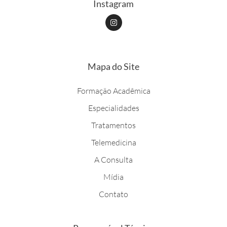
Instagram
I
n
s
t
a
g
r
Mapa do Site
a
m
Formação Acadêmica
Especialidades
Tratamentos
Telemedicina
A Consulta
Mídia
Contato