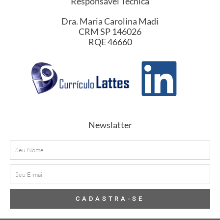
Responsável Técnica
Dra. Maria Carolina Madi
CRM SP 146026
RQE 46660
Newslatter
Nome
E-
mail
CADASTRA-SE