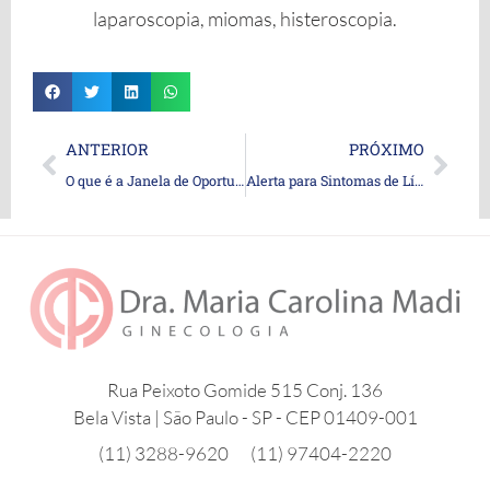
laparoscopia, miomas, histeroscopia.
Prev
Nex
ANTERIOR
PRÓXIMO
O que é a Janela de Oportunidade para o Início da Reposição Hormonal na Menopausa?
Alerta para Sintomas de Líquen Vulvar: Como Diferenciá-lo da Candidíase
Rua Peixoto Gomide 515 Conj. 136
Bela Vista | São Paulo - SP - CEP 01409-001
(11) 3288-9620
(11) 97404-2220