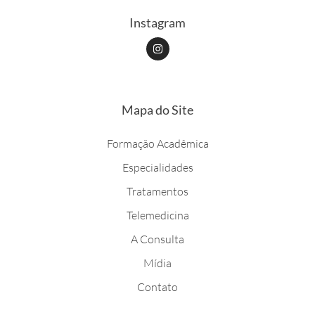
Instagram
I
n
s
t
a
g
r
Mapa do Site
a
m
Formação Acadêmica
Especialidades
Tratamentos
Telemedicina
A Consulta
Mídia
Contato