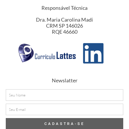
Responsável Técnica
Dra. Maria Carolina Madi
CRM SP 146026
RQE 46660
Newslatter
Nome
E-
mail
CADASTRA-SE