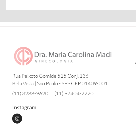
F
Rua Peixoto Gomide 515 Conj. 136
Bela Vista | São Paulo - SP - CEP 01409-001
(11) 3288-9620
(11) 97404-2220
Instagram
I
n
s
t
a