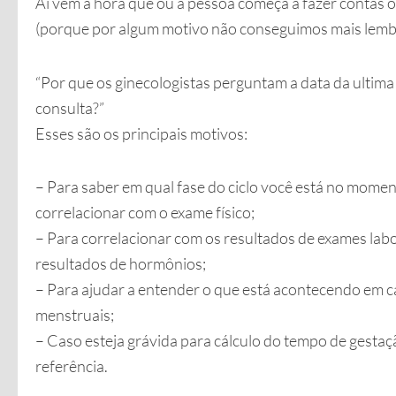
Aí vem a hora que ou a pessoa começa a fazer contas 
(porque por algum motivo não conseguimos mais lembra
“Por que os ginecologistas perguntam a data da ulti
consulta?”
Esses são os principais motivos:
– Para saber em qual fase do ciclo você está no momen
correlacionar com o exame físico;
– Para correlacionar com os resultados de exames lab
resultados de hormônios;
– Para ajudar a entender o que está acontecendo em c
menstruais;
– Caso esteja grávida para cálculo do tempo de gesta
referência.