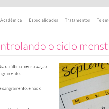
 Acadêmica
Especialidades
Tratamentos
Telem
ntrolando o ciclo menst
dia da última menstruação
angramento.
de sangramento, e não o