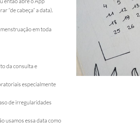
ou então abre o App
r “de cabeça” a data).
ma menstruação em toda
to da consulta e
oratoriais especialmente
aso de irregularidades
ção usamos essa data como