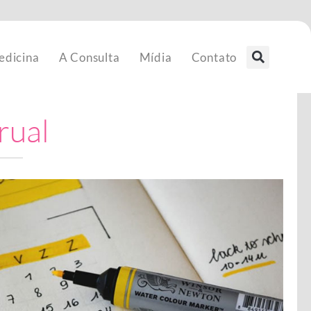
edicina
A Consulta
Mídia
Contato
rual